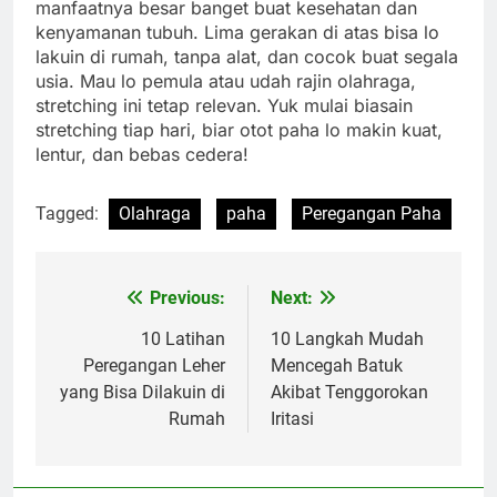
manfaatnya besar banget buat kesehatan dan
kenyamanan tubuh. Lima gerakan di atas bisa lo
lakuin di rumah, tanpa alat, dan cocok buat segala
usia. Mau lo pemula atau udah rajin olahraga,
stretching ini tetap relevan. Yuk mulai biasain
stretching tiap hari, biar otot paha lo makin kuat,
lentur, dan bebas cedera!
Tagged:
Olahraga
paha
Peregangan Paha
Previous:
Next:
Navigasi
pos
10 Latihan
10 Langkah Mudah
Peregangan Leher
Mencegah Batuk
yang Bisa Dilakuin di
Akibat Tenggorokan
Rumah
Iritasi