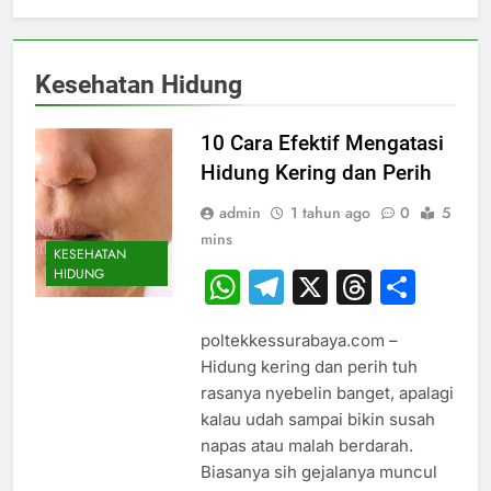
Kesehatan Hidung
10 Cara Efektif Mengatasi
Hidung Kering dan Perih
admin
1 tahun ago
0
5
mins
KESEHATAN
HIDUNG
WhatsApp
Telegram
X
Thread
Sha
poltekkessurabaya.com –
Hidung kering dan perih tuh
rasanya nyebelin banget, apalagi
kalau udah sampai bikin susah
napas atau malah berdarah.
Biasanya sih gejalanya muncul