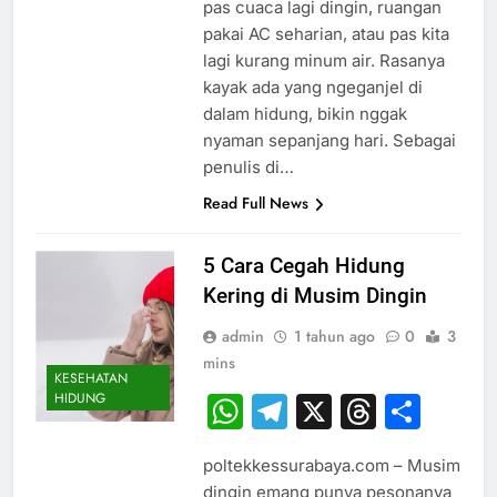
pas cuaca lagi dingin, ruangan
pakai AC seharian, atau pas kita
lagi kurang minum air. Rasanya
kayak ada yang ngeganjel di
dalam hidung, bikin nggak
nyaman sepanjang hari. Sebagai
penulis di…
Read Full News
5 Cara Cegah Hidung
Kering di Musim Dingin
admin
1 tahun ago
0
3
mins
KESEHATAN
HIDUNG
WhatsApp
Telegram
X
Thread
Sha
poltekkessurabaya.com – Musim
dingin emang punya pesonanya