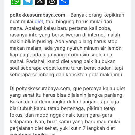
WhatsApp
Telegram
X
Threads
Share
poltekkessurabaya.com
– Banyak orang kepikiran
buat mulai
diet
, tapi bingung harus mulai dari
mana. Apalagi kalau baru pertama kali coba,
rasanya info yang berseliweran di internet malah
makin bikin pusing. Ada yang bilang harus stop
makan malam, ada yang nyuruh minum air lemon
tiap pagi, ada juga yang promosiin suplemen
mahal. Padahal, kunci diet yang baik itu bukan
soal seberapa cepat kamu turun berat badan, tapi
seberapa seimbang dan konsisten pola makanmu.
Di poltekkessurabaya.com, gue percaya kalau diet
yang sehat itu harus bisa dijalanin jangka panjang.
Bukan cuma demi angka di timbangan, tapi juga
biar tubuh kamu tetap bertenaga, pikiran tetap
fokus, dan mood nggak naik turun gara-gara
kelaparan. Nah, buat kamu yang baru mau mulai
perjalanan diet sehat, yuk ikutin 7 langkah diet
seimbang berikut ini.