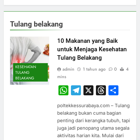
Tulang belakang
10 Makanan yang Baik
untuk Menjaga Kesehatan
Tulang Belakang
KESEHATAN
admin
1 tahun ago
0
4
TULANG
mins
BELAKANG
WhatsApp
Telegram
X
Thread
Sha
poltekkessurabaya.com – Tulang
belakang bukan cuma bagian
penting dari kerangka tubuh, tapi
juga jadi penopang utama segala
aktivitas harian kita. Mulai dari