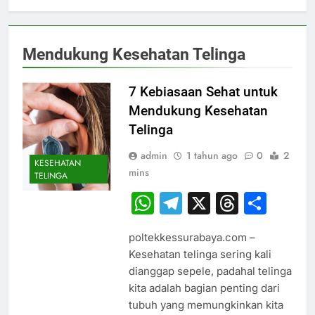
Mendukung Kesehatan Telinga
7 Kebiasaan Sehat untuk
Mendukung Kesehatan
Telinga
admin
1 tahun ago
0
2
KESEHATAN
mins
TELINGA
WhatsApp
Telegram
X
Thread
Sha
poltekkessurabaya.com –
Kesehatan telinga sering kali
dianggap sepele, padahal telinga
kita adalah bagian penting dari
tubuh yang memungkinkan kita