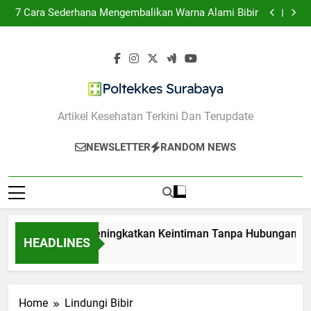
10 Cara Meningkatkan Keintiman Tanpa Hubungan
Skip
Seks
7 Cara Sederhana Mengembalikan Warna Alami Bibir
to
10 Masker Alami untuk Mengatasi Jerawat dan
Bekasnya
10 Makanan Penurun Kecemasan yang Bisa Kamu
content
Konsumsi Setiap Hari
10 Cara Meningkatkan Keintiman Tanpa Hubungan
Seks
7 Cara Sederhana Mengembalikan Warna Alami Bibir
10 Masker Alami untuk Mengatasi Jerawat dan
Bekasnya
10 Makanan Penurun Kecemasan yang Bisa Kamu
Konsumsi Setiap Hari
Poltekkes Surabaya
Artikel Kesehatan Terkini Dan Terupdate
NEWSLETTER
RANDOM NEWS
10 Cara Meningkatkan Keintiman Tanpa Hubungan Sek
HEADLINES
1 Tahun Ago
Home
Lindungi Bibir