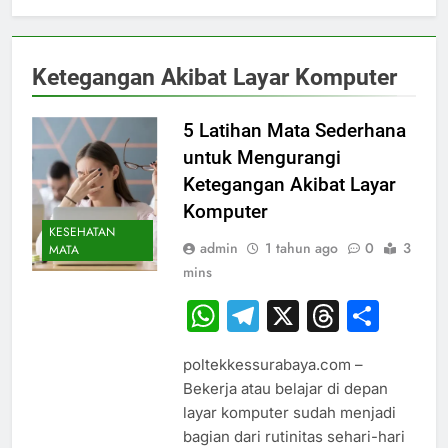
Ketegangan Akibat Layar Komputer
5 Latihan Mata Sederhana
untuk Mengurangi
Ketegangan Akibat Layar
Komputer
KESEHATAN
admin
1 tahun ago
0
3
MATA
mins
WhatsApp
Telegram
X
Thread
Sha
poltekkessurabaya.com –
Bekerja atau belajar di depan
layar komputer sudah menjadi
bagian dari rutinitas sehari-hari