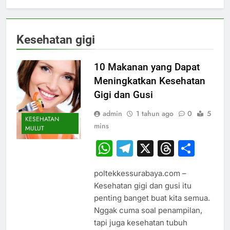
Kesehatan gigi
10 Makanan yang Dapat
Meningkatkan Kesehatan
Gigi dan Gusi
admin
1 tahun ago
0
5
KESEHATAN
mins
MULUT
WhatsApp
Telegram
X
Thread
Sha
poltekkessurabaya.com –
Kesehatan gigi dan gusi itu
penting banget buat kita semua.
Nggak cuma soal penampilan,
tapi juga kesehatan tubuh